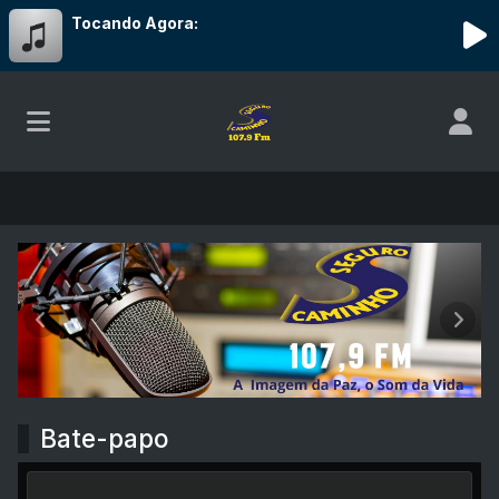
Tocando Agora:
Rádio Caminho Seguro 107.9 FM
Anterior
Próx
Bate-papo