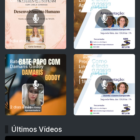
com Carla Cardozo
Linda a nossa Família -
Apresentação: Sandra
e Zezinho Campanella
1 dia atrás
2 dias atrás
Bate-Papo Com
Programa: Como é
Damaris Godoy
Linda a nossa Família -
Apresentação: Sandra
e Zezinho Campanella
| 18/05/2026
2 dias atrás
2 dias atrás
Últimos Vídeos