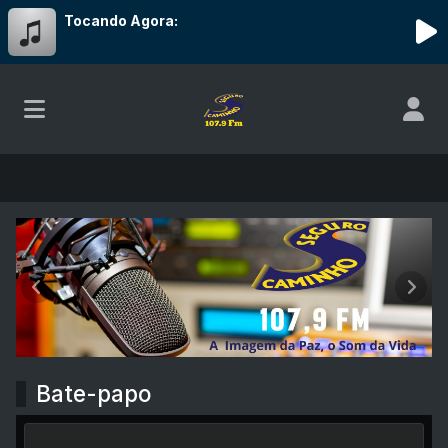
Tocando Agora:
Rádio Caminho Seguro 107.9 FM
Anterior
Próx
Bate-papo