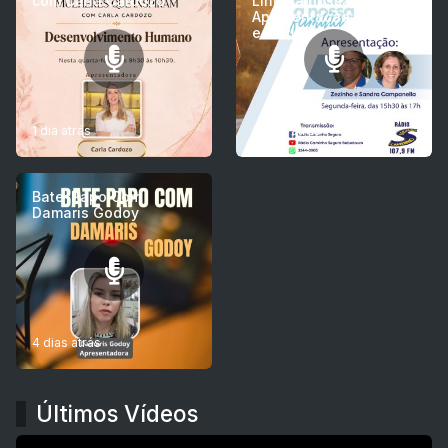
com Carla Cardozo
Linda a nossa Família -
Apresentação: Sandra
e Zezinho Campanella
1 dia atrás
3 dias atrás
Bate-Papo Com
Damaris Godoy
4 dias atrás
Últimos Vídeos