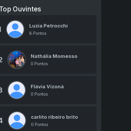
Top Ouvintes
Luzia Petrocchi
1
8 Pontos
Nathália Momesso
2
0 Pontos
Flávia Vizoná
3
0 Pontos
carlito ribeiro brito
4
0 Pontos