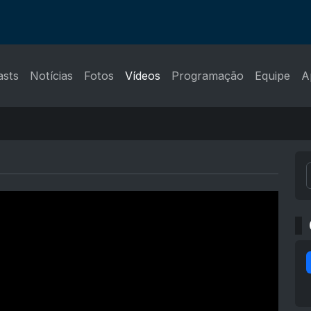
asts
Notícias
Fotos
Vídeos
Programação
Equipe
A