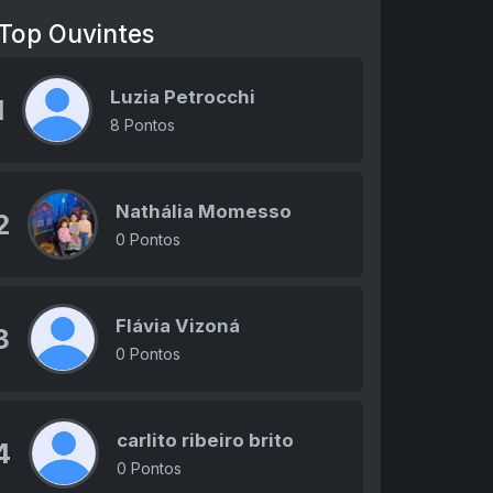
Top Ouvintes
Luzia Petrocchi
1
8 Pontos
Nathália Momesso
2
0 Pontos
Flávia Vizoná
3
0 Pontos
carlito ribeiro brito
4
0 Pontos